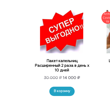
1
800₽.
000₽.
Пакет капельниц
Расширенный 2 раза в день х
10 дней
Original
Current
30 000
₽
14 000
₽
price
price
В корзину
was:
is:
30
14
000₽.
000₽.