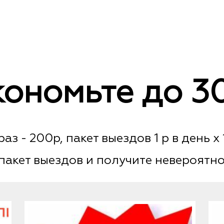
3
The
600₽
options
may
be
chosen
on
кономьте до 3
the
product
page
раз - 200р, пакет выездов 1 р в день x
пакет выездов и получите невероятно