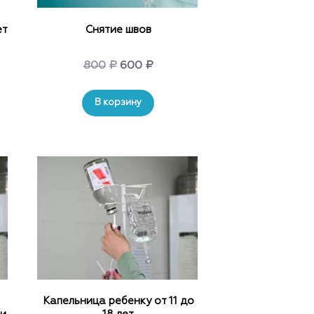
on
the
ет
Снятие швов
t
product
page
nt
Original
Current
800
₽
600
₽
price
price
В корзину
was:
is:
800₽.
600₽.
.
Капельница ребенку от 11 до